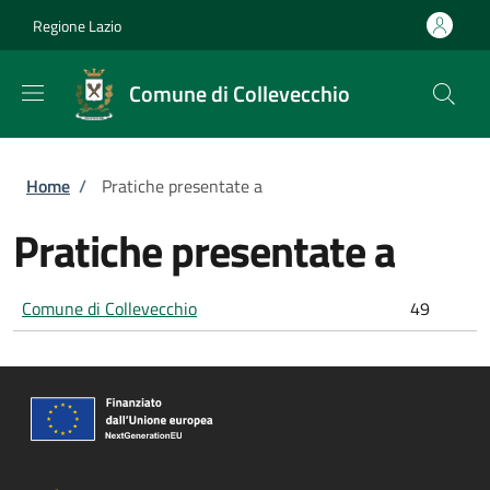
Salta al contenuto principale
Skip to footer content
Regione Lazio
Comune di Collevecchio
Briciole di pane
Home
/
Pratiche presentate a
Pratiche presentate a
Comune di Collevecchio
49