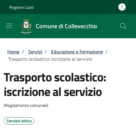
Salta al contenuto principale
Skip to footer content
Regione Lazio
Comune di Collevecchio
Briciole di pane
Home
/
Servizi
/
Educazione e formazione
/
Trasporto scolastico: iscrizione al servizio
Trasporto scolastico:
iscrizione al servizio
(Regolamento comunale)
Servizio attivo