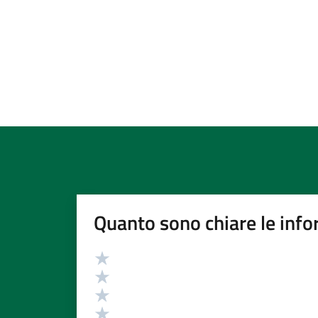
Quanto sono chiare le info
Valutazione
Valuta 5 stelle su 5
Valuta 4 stelle su 5
Valuta 3 stelle su 5
Valuta 2 stelle su 5