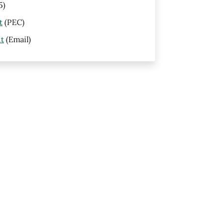
5)
t
(PEC)
it
(Email)