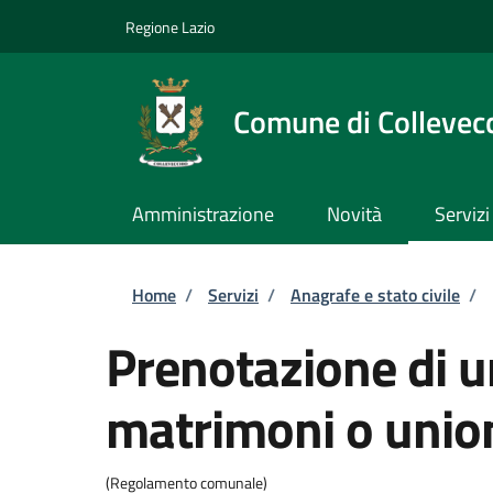
Salta al contenuto principale
Skip to footer content
Regione Lazio
Comune di Collevec
Amministrazione
Novità
Servizi
Briciole di pane
Home
/
Servizi
/
Anagrafe e stato civile
/
Prenotazione di u
matrimoni o unioni
(Regolamento comunale)