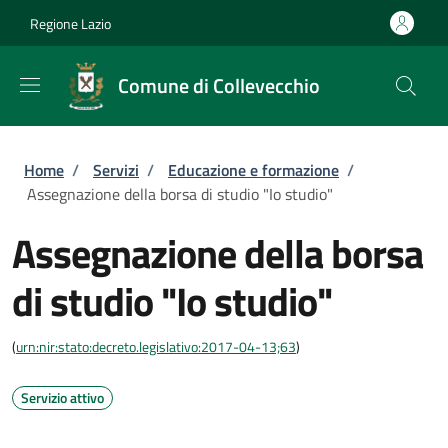
Salta al contenuto principale
Skip to footer content
Regione Lazio
Comune di Collevecchio
Briciole di pane
Home
/
Servizi
/
Educazione e formazione
/
Assegnazione della borsa di studio "Io studio"
Assegnazione della borsa
di studio "Io studio"
(
urn:nir:stato:decreto.legislativo:2017-04-13;63
)
Servizio attivo