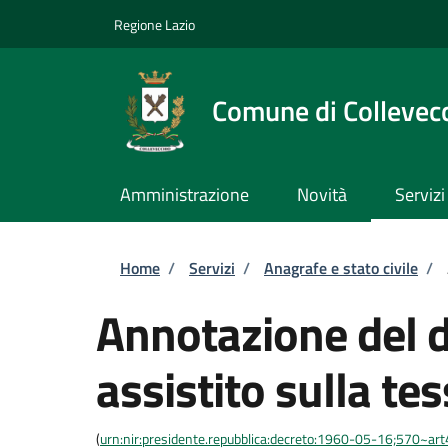
Salta al contenuto principale
Skip to footer content
Regione Lazio
Comune di Collevec
Amministrazione
Novità
Servizi
Briciole di pane
Home
/
Servizi
/
Anagrafe e stato civile
/
Annotazione del di
assistito sulla te
(
urn:nir:presidente.repubblica:decreto:1960-05-16;570~ar