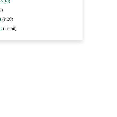
o (RI)
5)
t
(PEC)
it
(Email)