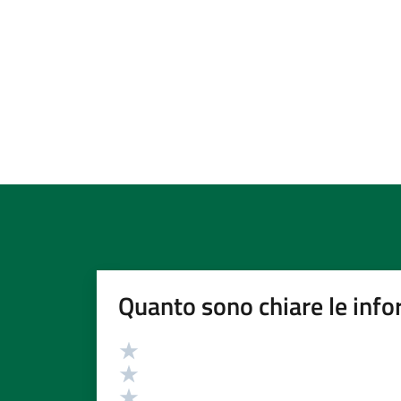
Quanto sono chiare le info
Valutazione
Valuta 5 stelle su 5
Valuta 4 stelle su 5
Valuta 3 stelle su 5