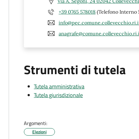
Via A. Segoni, 24 02042 Collevecchi
+39 0765 578018
(Telefono Interno 
info@pec.comune.collevecchio.ri.i
anagrafe@comune.collevecchio.ri.
Strumenti di tutela
Tutela amministrativa
Tutela giurisdizionale
Argomenti:
Elezioni