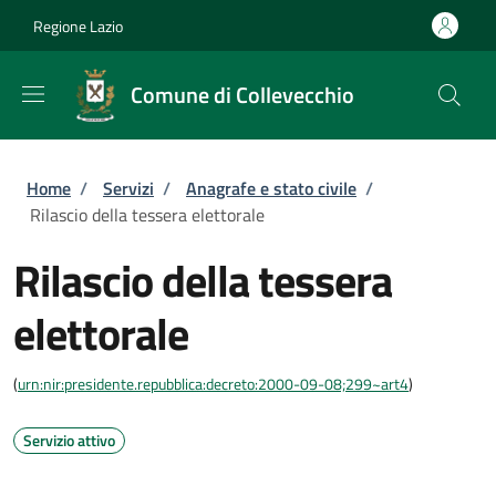
Salta al contenuto principale
Skip to footer content
Regione Lazio
Comune di Collevecchio
Briciole di pane
Home
/
Servizi
/
Anagrafe e stato civile
/
Rilascio della tessera elettorale
Rilascio della tessera
elettorale
(
urn:nir:presidente.repubblica:decreto:2000-09-08;299~art4
)
Servizio attivo