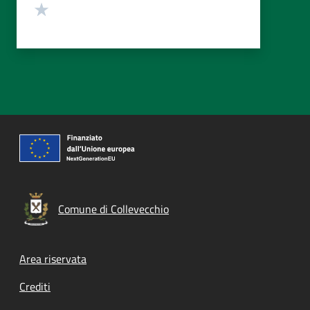
Valuta 1 stelle su 5
Comune di Collevecchio
Footer menu
Area riservata
Crediti