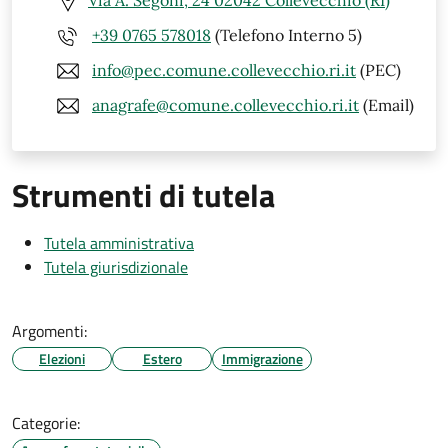
Via A. Segoni, 24 02042 Collevecchio (RI)
+39 0765 578018
(Telefono Interno 5)
info@pec.comune.collevecchio.ri.it
(PEC)
anagrafe@comune.collevecchio.ri.it
(Email)
Strumenti di tutela
Tutela amministrativa
Tutela giurisdizionale
Argomenti:
Elezioni
Estero
Immigrazione
Categorie: